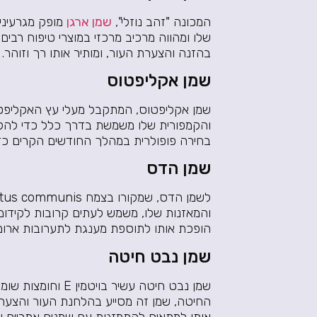
המכונה "זהב נוזלי",
שמן ארגן
מופק מגרעיני 
שלו ומהווה מרכיב מרכזי במוצרי טיפוח רבים ל
בהזנה והצערת העור, ומותיר אותו רך וזוהר.
שמן אקליפטוס
שמן אקליפטוס, המתקבל מעלי עץ האקליפטוס
והקמפורית שלו משמשת בדרך כלל כדי להקל
בחירה פופולרית במהלך החודשים הקרים כדי 
שמן הדס
והמאזנות שלו, משמש לעתים קרובות לקידום
הופכת אותו לתוספת מענגת לתערובות ארומתר
שמן נבט חיטה
שמן נבט חיטה עשיר 
החיטה, שמן זה מסייע בהלחנת העור והצערת
אותו למתאים להתמזגות עם שמנים אתריים אח