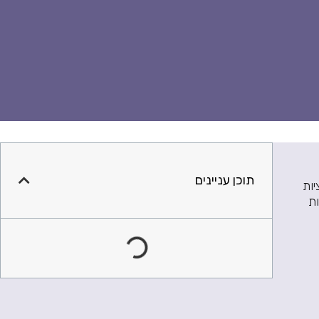
תוכן עניינים
יות
ת