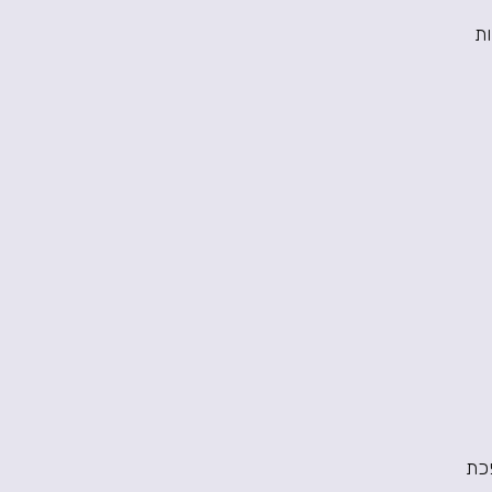
ות
פכת