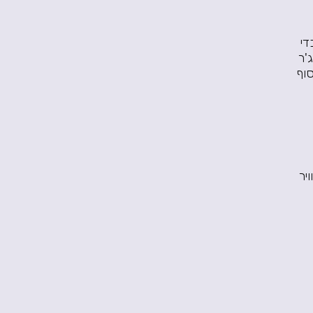
די
'ר
סוף
יר