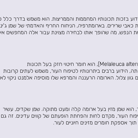
ידוע בזכות תכונותיו המחממות והממריצות. הוא משמש בדרך כלל כ
כאבי שרירים. בארומתרפיה, הניחוח החריף והאדמתי של שמן ג'ינג
את הנפש, מה שהופך אותו לבחירה מצוינת עבור אלה המחפשים אי
שמן עץ התה, המופק מעלי עץ התה (Melaleuca alternifolia), הוא חומר חיטוי חזק בעל תכונות
תה, הידוע ברבים ביתרונותיו לטיפוח העור, משמש לעתים קרובות
 גוון צלול. הארומה הרעננה והמרפא שלו מוסיפה אלמנט ניקוי לאוו
 הוא שמן מזין בעל ארומה קלה ומעט מתוקה. שמן שקדים, עשיר
טיפוח העור, מקדם לחות והפחתת הופעתם של קווים עדינים. זה גם
ך אספקת חומרים מזינים חיוניים לעור.