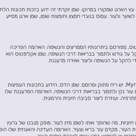
עץ הארגן שמקורו במרוקו. שמן יוקרתי זה ידוע בזכות תכונות הלח
שיער ולעור. עמוס בנוגדי חמצון וחומצות שומן, שמן ארגן מסייע
, מפורסם ביתרונותיו הממריצים והנשימה. הארומה הפריכה
 על גודש ולתמוך בבריאות דרכי הנשימה. שמן אקליפטוס הוא
להקל על הנשימה וליצור אווירה מרעננת.
לשמן הדס, שמקורו בצמח Myrtus communis, יש ריח מתוק ומרומם. שמן הדס, הידוע בתכונות העפיצות
 עור נקי ולתמוך בבריאות דרכי הנשימה. הארומה המרעננת שלו
פיה, ועוזרת ליצור סביבה חיובית והרמונית.
בויטמין E וחומצות שומן חיוניות, מה שהופך אותו לשמן מזין לעור. מופק מנבט של גרעין
 העור, מקדם עור בריא וצעיר. הארומה העדינה והאגוזית שלו הו
רים או לשימוש בפני עצמו לשגרת טיפוח העור.